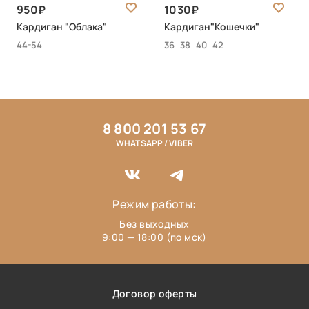
950
1030
Кардиган "Облака"
Кардиган"Кошечки"
44-54
36
38
40
42
8 800 201 53 67
WHATSAPP / VIBER
Режим работы:
Без выходных
9:00 — 18:00 (по мск)
Договор оферты