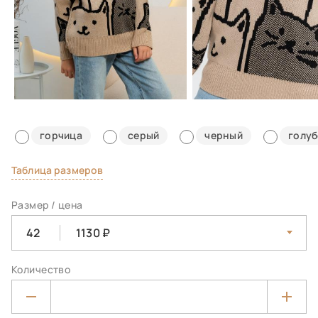
горчица
серый
черный
голу
Таблица размеров
Размер / цена
42
1130
Количество