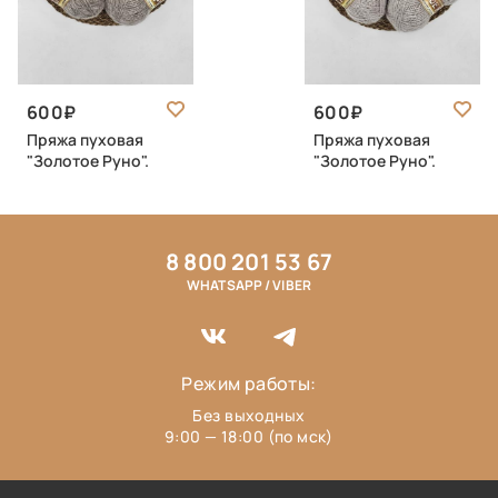
600
600
Пряжа пуховая
Пряжа пуховая
"Золотое Руно".
"Золотое Руно".
8 800 201 53 67
WHATSAPP / VIBER
Режим работы:
Без выходных
9:00 — 18:00 (по мск)